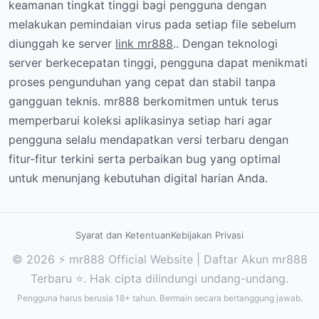
keamanan tingkat tinggi bagi pengguna dengan
melakukan pemindaian virus pada setiap file sebelum
diunggah ke server
link mr888
.. Dengan teknologi
server berkecepatan tinggi, pengguna dapat menikmati
proses pengunduhan yang cepat dan stabil tanpa
gangguan teknis. mr888 berkomitmen untuk terus
memperbarui koleksi aplikasinya setiap hari agar
pengguna selalu mendapatkan versi terbaru dengan
fitur-fitur terkini serta perbaikan bug yang optimal
untuk menunjang kebutuhan digital harian Anda.
Syarat dan Ketentuan
Kebijakan Privasi
© 2026 ⚡ mr888 Official Website | Daftar Akun mr888
Terbaru ⭐. Hak cipta dilindungi undang-undang.
Pengguna harus berusia 18+ tahun. Bermain secara bertanggung jawab.