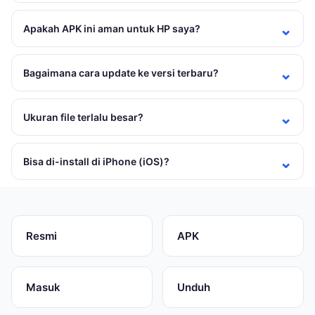
Apakah APK ini aman untuk HP saya?
Bagaimana cara update ke versi terbaru?
Ukuran file terlalu besar?
Bisa di-install di iPhone (iOS)?
Resmi
APK
Masuk
Unduh