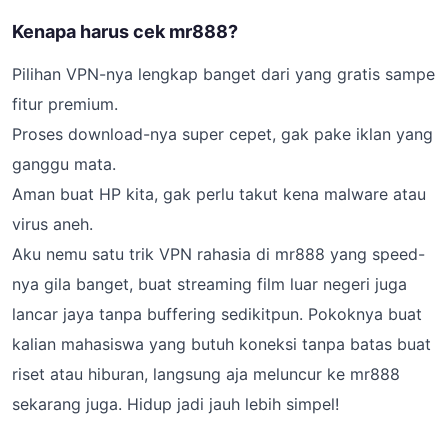
Kenapa harus cek mr888?
Pilihan VPN-nya lengkap banget dari yang gratis sampe
fitur premium.
Proses download-nya super cepet, gak pake iklan yang
ganggu mata.
Aman buat HP kita, gak perlu takut kena malware atau
virus aneh.
Aku nemu satu trik VPN rahasia di mr888 yang speed-
nya gila banget, buat streaming film luar negeri juga
lancar jaya tanpa buffering sedikitpun. Pokoknya buat
kalian mahasiswa yang butuh koneksi tanpa batas buat
riset atau hiburan, langsung aja meluncur ke mr888
sekarang juga. Hidup jadi jauh lebih simpel!