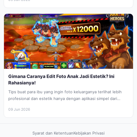
Gimana Caranya Edit Foto Anak Jadi Estetik? Ini
Rahasianya!
Tips buat para ibu yang ingin foto keluarganya terlihat lebih
profesional dan estetik hanya dengan aplikasi simpel dari
mr888.
09 Jun 2026
Syarat dan Ketentuan
Kebijakan Privasi